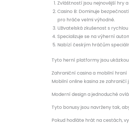
Zvláštností jsou nejnovější hry a
Casino B: Dominuje bezpečností,
pro hráče velmi výhodné.
Uživatelská zkušenost s rychlou
Specializuje se na výherní auto
Nabízí českým hráčům speciáln
Tyto herní platformy jsou ukázkou
Zahraniční casina a mobilní hraní
Mobilní online kasina ze zahraničí 
Moderní design a jednoduché ovládá
Tyto bonusy jsou navrženy tak, a
Pokud hodláte hrát na cestách, v