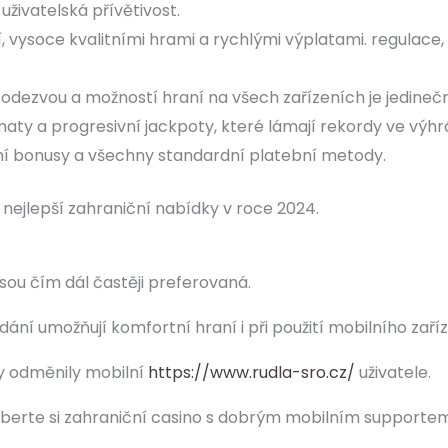
 uživatelská přívětivost.
 vysoce kvalitními hrami a rychlými výplatami. regulace, 
 odezvou a možností hraní na všech zařízeních je jedineč
maty a progresivní jackpoty, které lámají rekordy ve výhr
í bonusy a všechny standardní platební metody.
 nejlepší zahraniční nabídky v roce 2024.
jsou čím dál častěji preferovaná.
ní umožňují komfortní hraní i při použití mobilního zaříz
by odměnily mobilní
https://www.rudla-sro.cz/
uživatele.
yberte si zahraniční casino s dobrým mobilním supportem