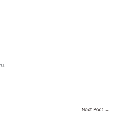
ru.
Next Post
→