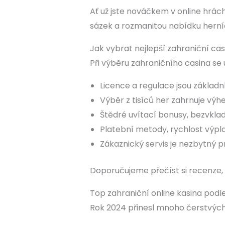
Ať už jste nováčkem v online hrá
sázek a rozmanitou nabídku herníc
Jak vybrat nejlepší zahraniční ca
Při výběru zahraničního casina se
Licence a regulace jsou zákla
Výběr z tisíců her zahrnuje výhe
Štědré uvítací bonusy, bezvklad
Platební metody, rychlost výpl
Zákaznický servis je nezbytný 
Doporučujeme přečíst si recenze
Top zahraniční online kasina podl
Rok 2024 přinesl mnoho čerstvých 